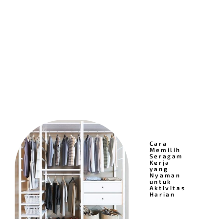
Cara
Memilih
Seragam
Kerja
yang
Nyaman
untuk
Aktivitas
Harian