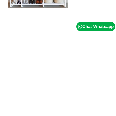
Chat Whatsapp
5 Tips
Agar
Seragam
Kerja
Tidak
Mudah
Pudar
dan
Tetap