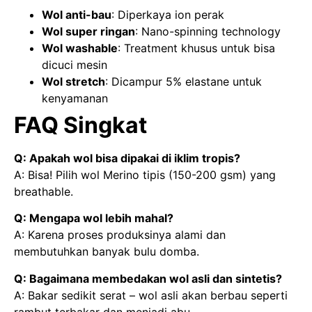
Wol anti-bau
: Diperkaya ion perak
Wol super ringan
: Nano-spinning technology
Wol washable
: Treatment khusus untuk bisa
dicuci mesin
Wol stretch
: Dicampur 5% elastane untuk
kenyamanan
FAQ Singkat
Q: Apakah wol bisa dipakai di iklim tropis?
A: Bisa! Pilih wol Merino tipis (150-200 gsm) yang
breathable.
Q: Mengapa wol lebih mahal?
A: Karena proses produksinya alami dan
membutuhkan banyak bulu domba.
Q: Bagaimana membedakan wol asli dan sintetis?
A: Bakar sedikit serat – wol asli akan berbau seperti
rambut terbakar dan menjadi abu.