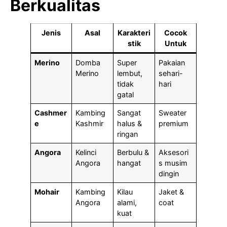
Berkualitas
Jenis
Asal
Karakteri
Cocok
stik
Untuk
Merino
Domba
Super
Pakaian
Merino
lembut,
sehari-
tidak
hari
gatal
Cashmer
Kambing
Sangat
Sweater
e
Kashmir
halus &
premium
ringan
Angora
Kelinci
Berbulu &
Aksesori
Angora
hangat
s musim
dingin
Mohair
Kambing
Kilau
Jaket &
Angora
alami,
coat
kuat