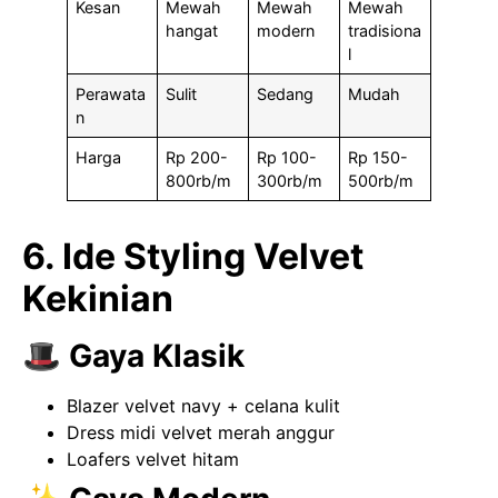
Kesan
Mewah
Mewah
Mewah
hangat
modern
tradisiona
l
Perawata
Sulit
Sedang
Mudah
n
Harga
Rp 200-
Rp 100-
Rp 150-
800rb/m
300rb/m
500rb/m
6. Ide Styling Velvet
Kekinian
🎩 Gaya Klasik
Blazer velvet navy + celana kulit
Dress midi velvet merah anggur
Loafers velvet hitam