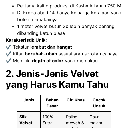
Pertama kali diproduksi di Kashmir tahun 750 M
Di Eropa abad 14, hanya keluarga kerajaan yang
boleh memakainya
1 meter velvet butuh 3x lebih banyak benang
dibanding katun biasa
Karakteristik Unik:
✔ Tekstur
lembut dan hangat
✔ Kilau
berubah-ubah
sesuai arah sorotan cahaya
✔ Memiliki
depth of color
yang memukau
2. Jenis-Jenis Velvet
yang Harus Kamu Tahu
Jenis
Bahan
Ciri Khas
Cocok
Dasar
Untuk
Silk
100%
Paling
Gaun
Velvet
Sutra
mewah &
malam,