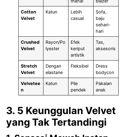
mahal
blazer
Cotton
Katun
Lebih
Sofa,
Velvet
casual
baju
sehari-
hari
Crushed
Rayon/Po
Efek
Tas,
Velvet
lyester
keriput
aksesoris
artistik
Stretch
Dengan
Fleksibel
Dress
Velvet
elastane
bodycon
Velvetee
Katun
Pile
Pakaian
n
pendek
anak
3. 5 Keunggulan Velvet
yang Tak Tertandingi