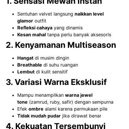
1. Sensasi Mewah Instan
Sentuhan velvet langsung
naikkan level
glamor
outfit
Refleksi cahaya
yang dinamis
Kesan mahal
tanpa perlu banyak aksesoris
2. Kenyamanan Multiseason
Hangat
di musim dingin
Breathable
di suhu ruangan
Lembut
di kulit sensitif
3. Variasi Warna Eksklusif
Mampu menampilkan
warna jewel
tone
(zamrud, ruby, safir) dengan sempurna
Efek
ombre
alami karena permukaan pile
Tidak mudah pudar
jika dirawat benar
4. Kekuatan Tersembunyi