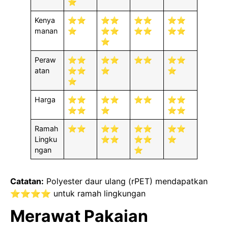
⭐
Kenya
⭐⭐
⭐⭐
⭐⭐
⭐⭐
manan
⭐
⭐⭐
⭐⭐
⭐⭐
⭐
Peraw
⭐⭐
⭐⭐
⭐⭐
⭐⭐
atan
⭐⭐
⭐
⭐
⭐
Harga
⭐⭐
⭐⭐
⭐⭐
⭐⭐
⭐⭐
⭐
⭐⭐
Ramah
⭐⭐
⭐⭐
⭐⭐
⭐⭐
Lingku
⭐⭐
⭐⭐
⭐
ngan
⭐
Catatan:
Polyester daur ulang (rPET) mendapatkan
⭐⭐⭐⭐ untuk ramah lingkungan
Merawat Pakaian