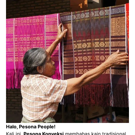
Halo, Pesona People!
Kali ini,
Pesona Konveksi
membahas kain tradisional