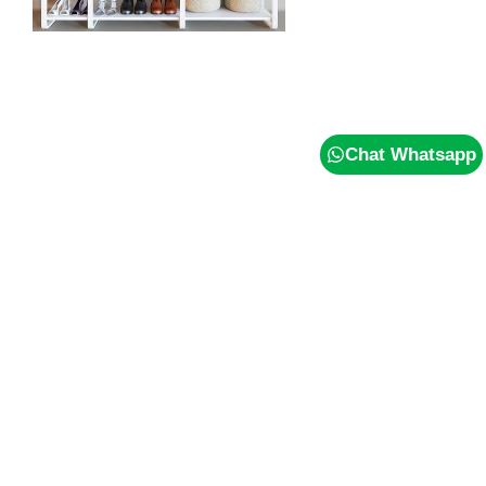
Chat Whatsapp
5 Tips
Agar
Seragam
Kerja
Tidak
Mudah
Pudar
dan
Tetap